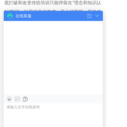
底打破和改变传统培训只能停留在“理念和知识认
知”阶段，以最科学的方式、最少的预算、最快的
在线客服
速度赋能企业核心人才达到老板期望的能力！
项目管理七招致胜沙盘实战模拟训练舱是七
招致胜实战联盟最为经典的项目制企业赋能落地
训练系统。解决企业项目团队“练兵打仗”问题，
提供项目管理“知识竞答、案例分析、案例演练、
复盘萃取”四大能力模块进行团队模拟实战训练，
四大能力模块可以任意组合。可以通过线上项目
角色扮演协同作战、线下团队分组竞赛、线上线
下相结合多种灵活方式开展训练。按需任选个
人、团队合作、角色扮演3种考核方式，按需任
选无竞赛、红蓝对抗、多队竞争3种竞赛方式，
可以在3乘3共9种模拟训练方式中按需训练。